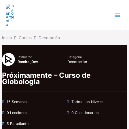
Ir
al
contenido
Inicio
Cursos
Decoración
Instructor
Categoría
Ramiro_Dev
Decoración
Próximamente – Curso de
Globologia
16 Semanas
Todos Los Niveles
0 Lecciones
0 Cuestionarios
5 Estudiantes