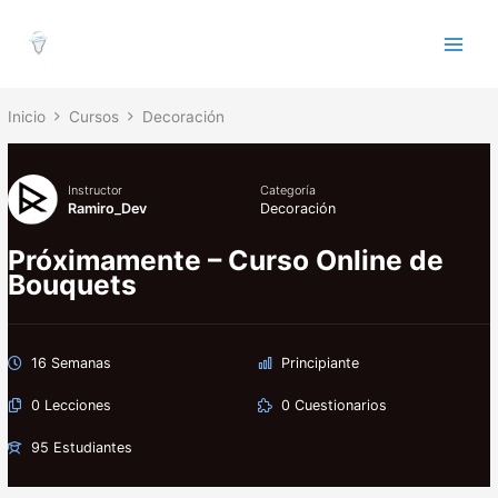
Ir
al
contenido
Inicio
Cursos
Decoración
Instructor
Categoría
Ramiro_Dev
Decoración
Próximamente – Curso Online de
Bouquets
16 Semanas
Principiante
0 Lecciones
0 Cuestionarios
95 Estudiantes